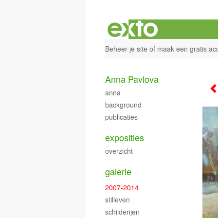
Beheer je site
of
maak een gratis ac
Anna Pavlova
anna
background
publicaties
exposities
overzicht
galerie
2007-2014
stilleven
schilderijen