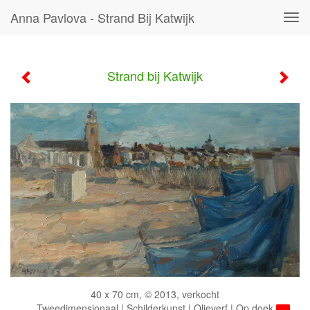
Anna Pavlova - Strand Bij Katwijk
Tog
navi
Strand bij Katwijk
40 x 70 cm, © 2013, verkocht
Tweedimensionaal | Schilderkunst | Olieverf | Op doek