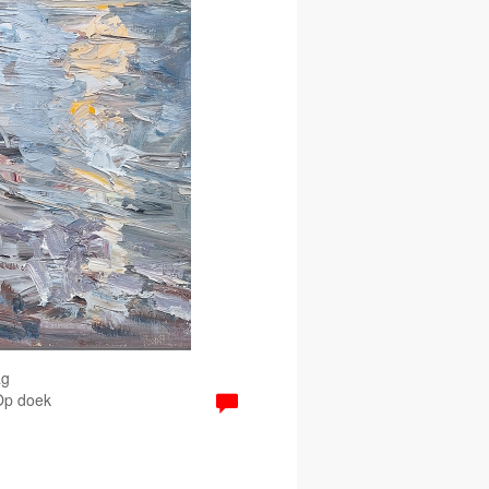
ag
 Op doek