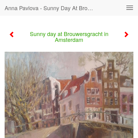
Anna Pavlova - Sunny Day At Brouwersgracht In Amsterdam
Tog
navi
Sunny day at Brouwersgracht in
Amsterdam